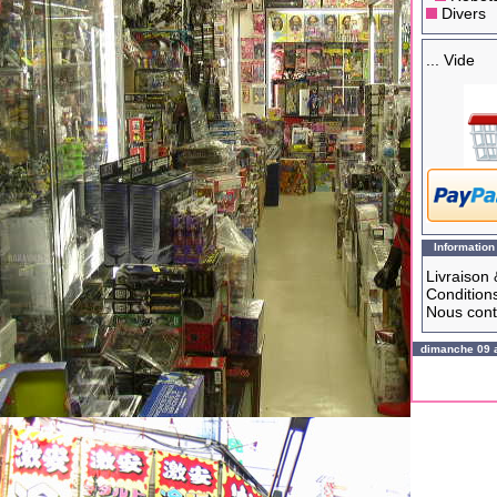
Divers
... Vide
Information
Livraison 
Conditions
Nous cont
dimanche 09 