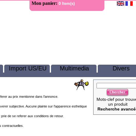
Mon panier:
0 Item(s)
Import US/EU
Multimedia
Divers
eferer au prix mentionne dans l'annonce.
Mots-clef pour trouv
un produit
'averer subjective. Aucune plainte sur l'apparence esthetique
Recherche avancé
st prie de se referer aux conditions de retour.
 contractuelles.