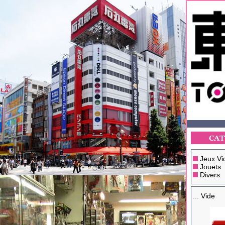
Jeux Vi
Jouets
Divers
... Vide