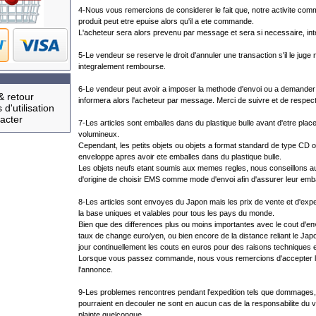
4-Nous vous remercions de considerer le fait que, notre activite comm
produit peut etre epuise alors qu'il a ete commande.
L'acheteur sera alors prevenu par message et sera si necessaire, i
5-Le vendeur se reserve le droit d'annuler une transaction s'il le juge 
integralement rembourse.
6-Le vendeur peut avoir a imposer la methode d'envoi ou a demander d
& retour
informera alors l'acheteur par message. Merci de suivre et de respect
 d'utilisation
acter
7-Les articles sont emballes dans du plastique bulle avant d'etre plac
volumineux.
Cependant, les petits objets ou objets a format standard de type C
enveloppe apres avoir ete emballes dans du plastique bulle.
Les objets neufs etant soumis aux memes regles, nous conseillons aux
d'origine de choisir EMS comme mode d'envoi afin d'assurer leur emba
8-Les articles sont envoyes du Japon mais les prix de vente et d'expedi
la base uniques et valables pour tous les pays du monde.
Bien que des differences plus ou moins importantes avec le cout d'env
taux de change euro/yen, ou bien encore de la distance reliant le Japo
jour continuellement les couts en euros pour des raisons techniques 
Lorsque vous passez commande, nous vous remercions d'accepter les 
l'annonce.
9-Les problemes rencontres pendant l'expedition tels que dommages, p
pourraient en decouler ne sont en aucun cas de la responsabilite du v
plainte quelconque.