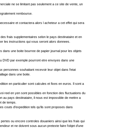
erciale ne se limitant pas seulement a ce site de vente, un
ntegralement rembourse.
necessaire et contactera alors l acheteur a cet effet qui sera
es frais supplementaires selon le pays destinataire et en
er les instructions qui vous seront alors donnees.
es dans une boite bourree de papier journal pour les objets
D ou DVD par exemple pourront etre envoyes dans une
 personnes souhaitant recevoir leur objet dans l'etat
llage dans une boite.
tion en particulier sont calcules et fixes en euros. Il sont a
oi reel en yen sont possibles en fonction des fluctuations du
n au pays destinataire, il nous est impossible de mettre a
et de temps.
couts d'expedition tels qu'ils sont proposes dans
ertes ou encore controles douaniers ainsi que les frais qui
endeur et ne doivent sous aucun pretexte faire l'objet d'une