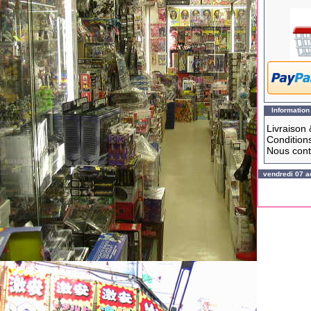
Information
Livraison 
Conditions
Nous cont
vendredi 07 a