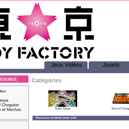
Jeux Vidéos
Jouets
Catégories
deo
Seiya
f Chogokin
Saint Seiya
Soul of Chog
s et Mechas
Nouveaux produits pour août