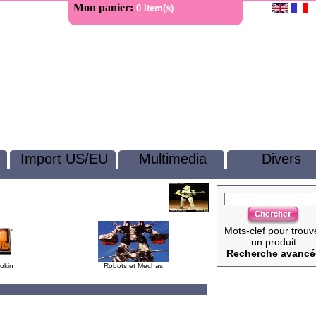
Mon panier:
0 Item(s)
Import US/EU
Multimedia
Divers
Mots-clef pour trouv
un produit
Recherche avancé
okin
Robots et Mechas