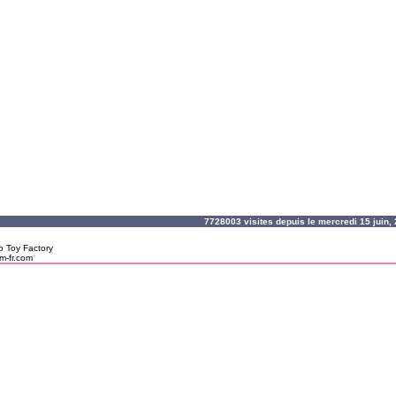
7728003 visites depuis le mercredi 15 juin
o Toy Factory
m-fr.com