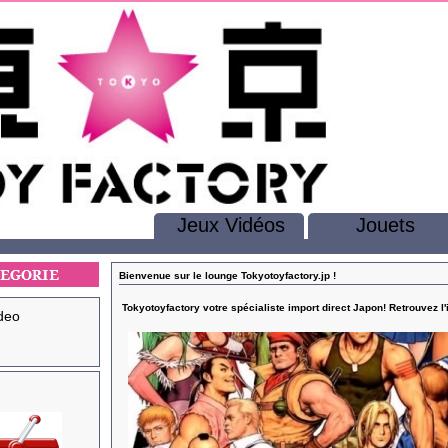
Jeux Vidéos
Jouets
Bienvenue sur le lounge Tokyotoyfactory.jp !
Tokyotoyfactory votre spécialiste import direct Japon! Retrouvez l'
deo