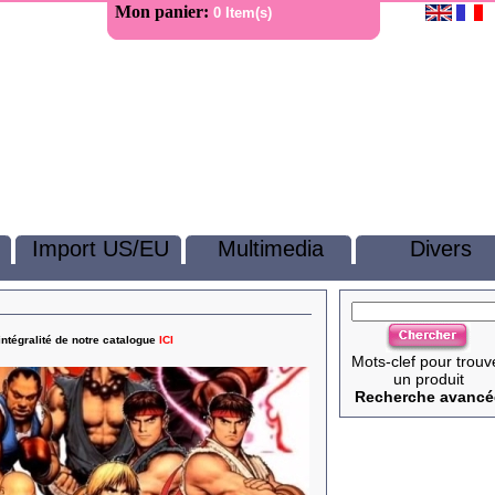
Mon panier:
0 Item(s)
Import US/EU
Multimedia
Divers
intégralité de notre catalogue
ICI
Mots-clef pour trouv
un produit
Recherche avancé