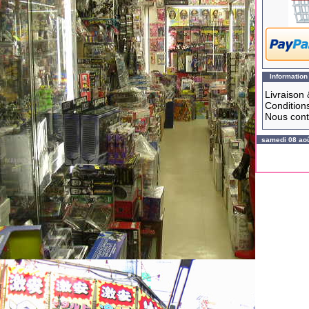
Information
Livraison 
Conditions
Nous cont
samedi 08 ao