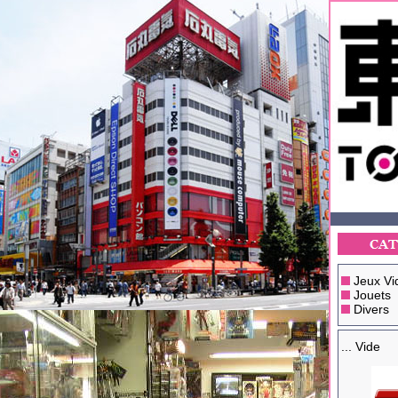
Jeux Vi
Jouets
Divers
... Vide