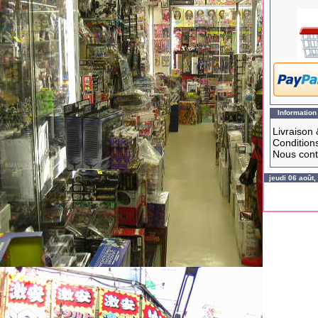
Information
Livraison 
Conditions
Nous cont
jeudi 06 août