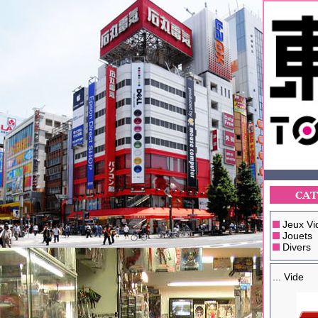
Jeux Vi
Jouets
Divers
... Vide