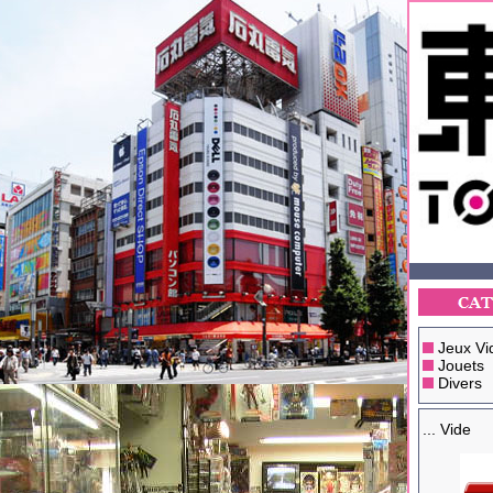
Jeux Vi
Jouets
Divers
... Vide