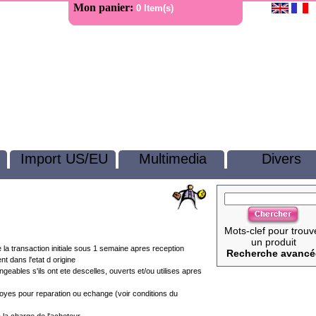
Mon panier:
0 Item(s)
Import US/EU
Multimedia
Divers
Mots-clef pour trouv
un produit
a transaction initiale sous 1 semaine apres reception
Recherche avancé
nt dans l'etat d origine
ables s'ils ont ete descelles, ouverts et/ou utilises apres
oyes pour reparation ou echange (voir conditions du