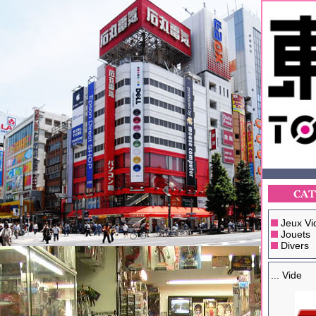
Jeux Vi
Jouets
Divers
... Vide