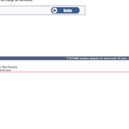
 la charge de l'acheteur.
7727468 visites depuis le mercredi 15 juin
o Toy Factory
m-fr.com