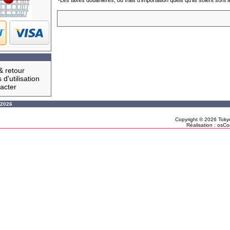
-Les taxes douanieres, ou frais d'importation quels qu'ils soient sont a
& retour
 d'utilisation
acter
, 2026
Copyright © 2026
Toky
Réalisation :
osCo