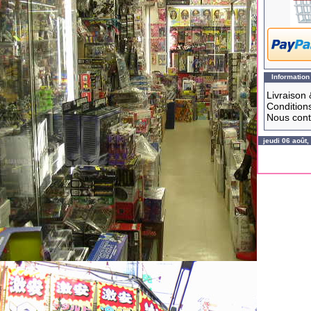
Information
Livraison 
Conditions
Nous cont
jeudi 06 août