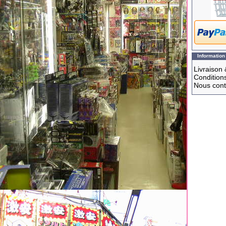
Information
Livraison 
Conditions
Nous cont