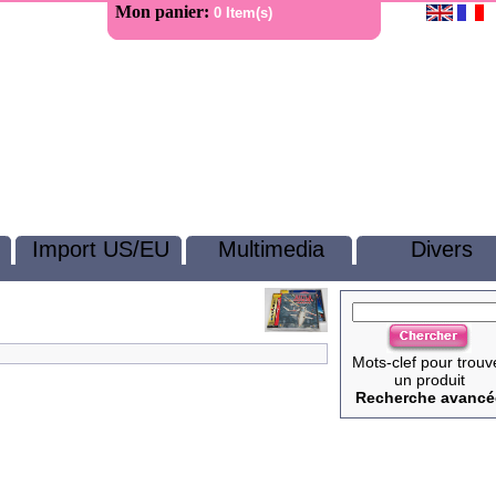
Mon panier:
0 Item(s)
Import US/EU
Multimedia
Divers
Mots-clef pour trouv
un produit
Recherche avancé