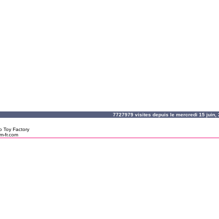
7727979 visites depuis le mercredi 15 juin
o Toy Factory
m-fr.com