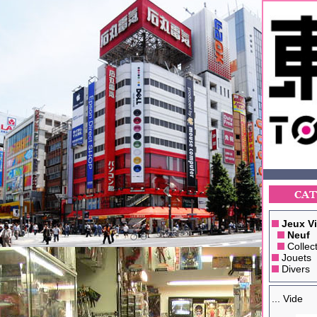
Jeux V
Neuf
Collec
Jouets
Divers
... Vide