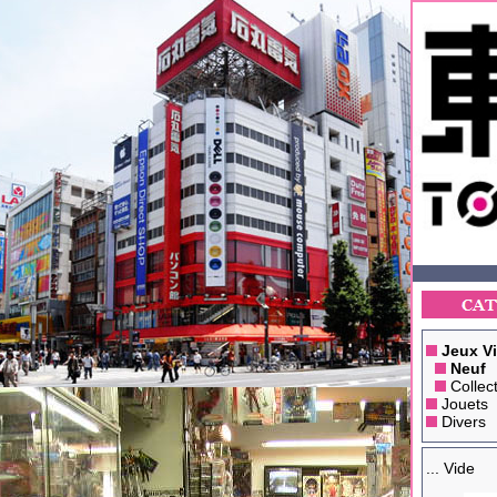
Jeux V
Neuf
Collec
Jouets
Divers
... Vide