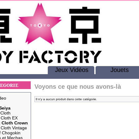
Jeux Vidéos
Jouets
Voyons ce que nous avons-là
deo
Il n'y a aucun produit dans cette catégorie.
Seiya
Cloth
 Cloth EX
t Cloth Crown
 Cloth Vintage
f Chogokin
s et Mechas