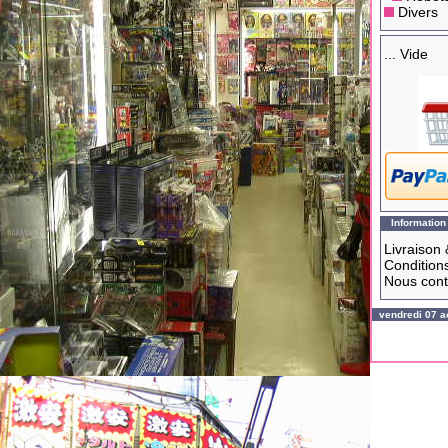
Divers
... Vide
Information
Livraison 
Conditions
Nous cont
vendredi 07 a