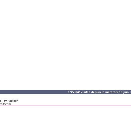
7727652 visites depuis le mercredi 15 juin
o Toy Factory
m-fr.com