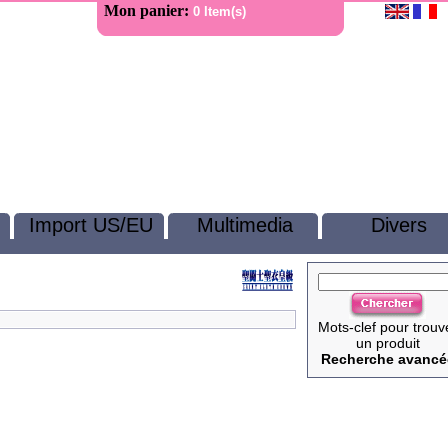
Mon panier:
0 Item(s)
Import US/EU
Multimedia
Divers
Mots-clef pour trouv
un produit
Recherche avancé