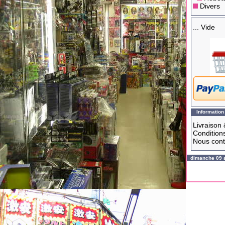
Divers
... Vide
Information
Livraison 
Conditions
Nous cont
dimanche 09 