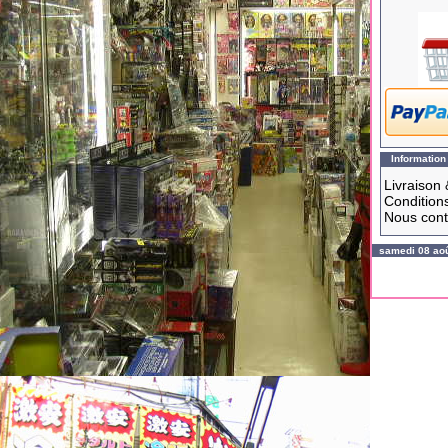
Information
Livraison 
Conditions
Nous cont
samedi 08 ao