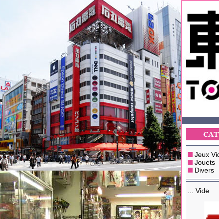
Jeux Vi
Jouets
Divers
... Vide